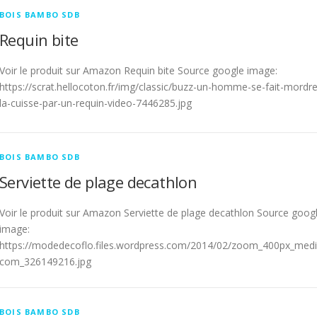
BOIS BAMBO SDB
Requin bite
Voir le produit sur Amazon Requin bite Source google image:
https://scrat.hellocoton.fr/img/classic/buzz-un-homme-se-fait-mordre
la-cuisse-par-un-requin-video-7446285.jpg
BOIS BAMBO SDB
Serviette de plage decathlon
Voir le produit sur Amazon Serviette de plage decathlon Source goog
image:
https://modedecoflo.files.wordpress.com/2014/02/zoom_400px_med
com_326149216.jpg
BOIS BAMBO SDB