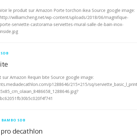
Voir le produit sur Amazon Porte torchon ikea Source google image:
http://williamcheng.net/wp-content/uploads/2018/06/magnifique-
porte-serviette-castorama-serviettes-mural-salle-de-bain-inox-
inside.jpg
 SDB
ite
uit sur Amazon Requin bite Source google image:
ents.mediadecathlon.com/p1288646/215×215/sq/serviette_basic_l_prin
45x85_cm_olaian_8486658_1288646.jpg?
bc62051fb30b5c020f4f741
S BAMBO SDB
 pro decathlon