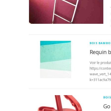
BOIS BAMBO
Requin b
Voir le prod
https://cont
wave_vert_1
k=311ac9a79
BOI
Go