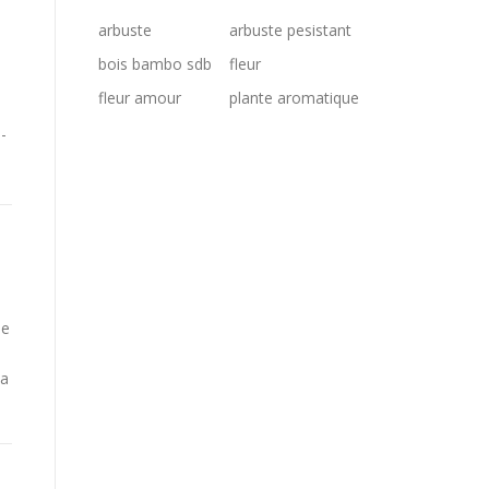
arbuste
arbuste pesistant
bois bambo sdb
fleur
fleur amour
plante aromatique
-
le
ia