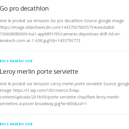
Go pro decathlon
Voir le produit sur Amazon Go pro decathlon Source google image:
https://image.slidesharecdn.com/143375076655754ceecbd6d-
150608080609-lva1-app6891/95/camaras-deportivas-drift-hd-en-
kinatech-com-ar-1-638.jpg?cb=1433750773
BOIS BAMBO SDB
Leroy merlin porte serviette
Voir le produit sur Amazon Leroy merlin porte serviette Source googl
image: https://i1.wp.com/1001mercis.fr/wp-
content/uploads/2018/05/porte-serviette-chauffant-leroy-merlin-
serviettes-a-poser-broadway.jpg?w=800&ssl=1
BOIS BAMBO SDB