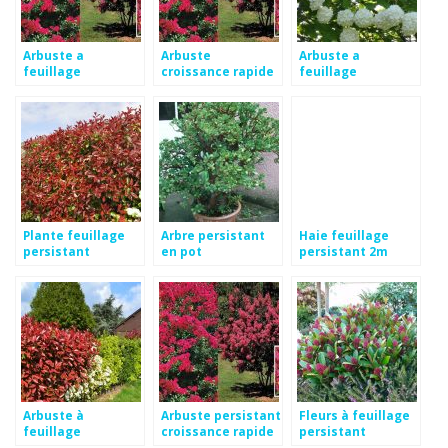
Arbuste a
Arbuste
Arbuste a
feuillage
croissance rapide
feuillage
persistant et
feuillage
persistant et
croissance rapide
persistant
croissance rapide
Plante feuillage
Arbre persistant
Haie feuillage
persistant
en pot
persistant 2m
croissance rapide
Arbuste à
Arbuste persistant
Fleurs à feuillage
feuillage
croissance rapide
persistant
persistant et
en pot