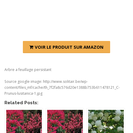
VOIR LE PRODUIT SUR AMAZON
Arbre a feuillage persistant
Source google image: http://www.solitair.be/wp-
content/files_mf/cache/th_7f2fa8c576d20e1388b753b611478121_C-
Prunus-lusitanica-1.jpg
Related Posts: