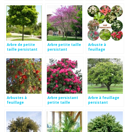
persistant
Arbre de petite
Arbre petite taille
Arbuste à
taille persistant
persistant
feuillage
persistant et
croissance rapide
Arbustes à
Arbre persistant
Arbre à feuillage
feuillage
petite taille
persistant
persistant
croissance rapide