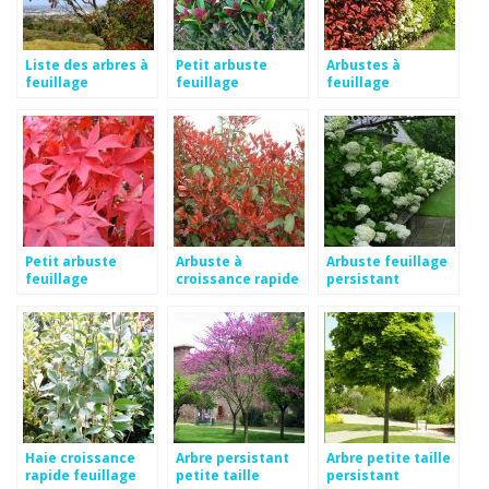
Liste des arbres à
Petit arbuste
Arbustes à
feuillage
feuillage
feuillage
persistant
persistant
persistant
croissance rapide
Petit arbuste
Arbuste à
Arbuste feuillage
feuillage
croissance rapide
persistant
persistant
et feuillage
croissance rapide
persistant
Haie croissance
Arbre persistant
Arbre petite taille
rapide feuillage
petite taille
persistant