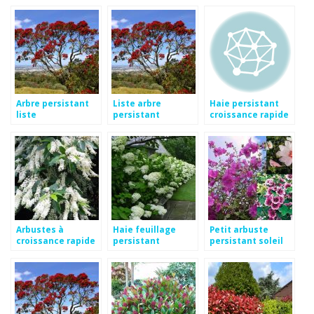
croissance rapide
Arbre persistant
Liste arbre
Haie persistant
liste
persistant
croissance rapide
Arbustes à
Haie feuillage
Petit arbuste
croissance rapide
persistant
persistant soleil
à feuillage
croissance rapide
persistant