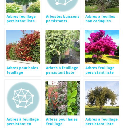
Arbres feuillage
Arbustes buissons
Arbres a feuilles
persistant liste
persistants
non caduques
Arbres pour haies
Arbres a feuillage
Arbres feuillage
feuillage
persistant liste
persistant liste
persistant
Arbres à feuillage
Arbres pour haies
Arbres a feuillage
persistant en
feuillage
persistant liste