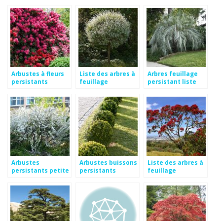
hiver
persistant
Arbustes à fleurs
Liste des arbres à
Arbres feuillage
persistants
feuillage
persistant liste
persistant
Arbustes
Arbustes buissons
Liste des arbres à
persistants petite
persistants
feuillage
taille
persistant