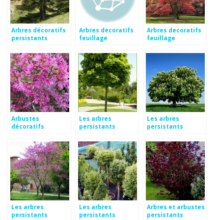
Arbres décoratifs
Arbres decoratifs
Arbres decoratifs
persistants
feuillage
feuillage
persistant
persistant
Arbustes
Les arbres
Les arbres
décoratifs
persistants
persistants
persistants
Les arbres
Les arbres
Arbres et arbustes
persistants
persistants
persistants