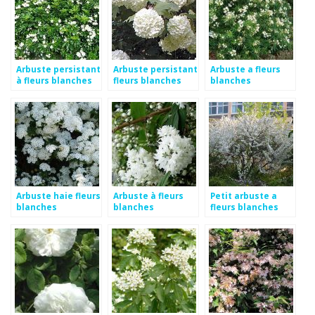
Arbuste persistant
Arbuste persistant
Arbuste a fleurs
à fleurs blanches
fleurs blanches
blanches
printemps
Arbuste haie fleurs
Arbuste à fleurs
Petit arbuste a
blanches
blanches
fleurs blanches
printemps