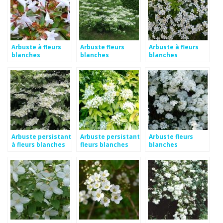
Arbuste à fleurs
Arbuste fleurs
Arbuste à fleurs
blanches
blanches
blanches
Arbuste persistant
Arbuste persistant
Arbuste fleurs
à fleurs blanches
fleurs blanches
blanches
printemps