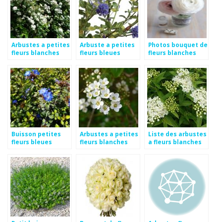
Arbustes a petites
Arbuste a petites
Photos bouquet de
fleurs blanches
fleurs bleues
fleurs blanches
Buisson petites
Arbustes a petites
Liste des arbustes
fleurs bleues
fleurs blanches
a fleurs blanches