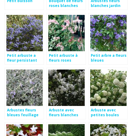
Petit buisson
Bouquet de fleurs
Arbustes fleurs
roses blanches
blanches jardin
Petit arbuste a
Petit arbuste à
Petit arbre a fleurs
fleur persistant
fleurs roses
bleues
Arbustes fleurs
Arbuste avec
Arbuste avec
bleues feuillage
fleurs blanches
petites boules
persistant
blanches