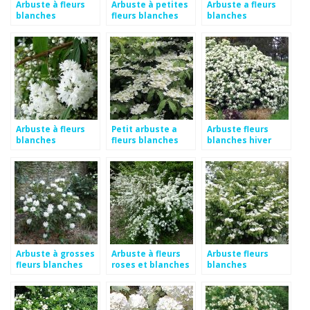
Arbuste à fleurs
Arbuste à petites
Arbuste a fleurs
blanches
fleurs blanches
blanches
odorantes
printemps
Arbuste à fleurs
Petit arbuste a
Arbuste fleurs
blanches
fleurs blanches
blanches hiver
printemps
Arbuste à grosses
Arbuste à fleurs
Arbuste fleurs
fleurs blanches
roses et blanches
blanches
printemps