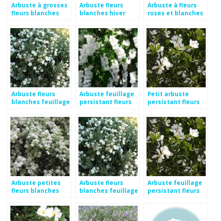
Arbuste à grosses
Arbuste fleurs
Arbuste à fleurs
fleurs blanches
blanches hiver
roses et blanches
Arbuste fleurs
Arbuste feuillage
Petit arbuste
blanches feuillage
persistant fleurs
persistant fleurs
persistant
blanches
blanches
Arbuste petites
Arbuste fleurs
Arbuste feuillage
fleurs blanches
blanches feuillage
persistant fleurs
printemps
persistant
blanches