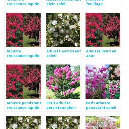
croissance rapide
plein soleil
feuillage
persistant et
croissance rapide
Arbuste
Arbuste persistant
Arbuste fleuri en
croissance rapide
soleil
aout
feuillage
persistant
Arbuste persistant
Petit arbuste
Petit arbuste
croissance rapide
persistant plein
persistant soleil
en pot
soleil