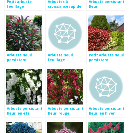
Petit arbuste
Arbustes à
Arbuste persistant
feuillage
croissance rapide
fleuri
persistant
à feuillage
persistant
Arbuste fleuri
Arbuste fleuri
Petit arbuste fleuri
persistant
feuillage
persistant
persistant
Arbuste persistant
Arbuste persistant
Arbuste persistant
fleuri en été
fleuri rouge
fleuri en hiver