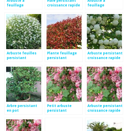
Arbuste a
Haie persistant
Arbuste à
feuillage
croissance rapide
feuillage
persistant
persistant et
croissance rapide
Arbuste feuilles
Plante feuillage
Arbuste persistant
persistant
persistant
croissance rapide
croissance rapide
pour haie
Arbre persistant
Petit arbuste
Arbuste persistant
en pot
persistant
croissance rapide
croissance rapide
haie