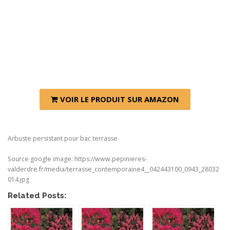
VOIR LE PRODUIT SUR AMAZON
Arbuste persistant pour bac terrasse
Source google image: https://www.pepinieres-
valderdre.fr/media/terrasse_contemporaine4__042443100_0943_28032
014.jpg
Related Posts: