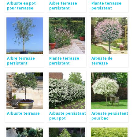
Arbuste en pot
Arbre terrasse
Plante terrasse
pour terrasse
persistant
persistant
Arbre terrasse
Plante terrasse
Arbuste de
persistant
persistant
terrasse
Arbuste terrasse
Arbuste persistant
Arbuste persistant
pour pot
pour bac