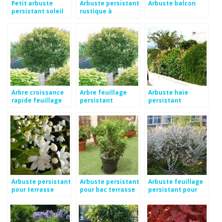
Petit arbuste
Arbuste persistant
Arbuste balcon
persistant soleil
rustique à
croissance rapide
Arbre croissance
Arbre feuillage
Arbuste haie
rapide feuillage
persistant
persistant
persistant
croissance rapide
croissance rapide
Arbuste persistant
Arbuste persistant
Arbuste feuillage
pour terrasse
pour bac terrasse
persistant pour
terrasse