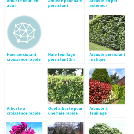
Arbuste fleuri en
Arbuste pour haie
Arbuste en pot
aout
persistant
exterieur
croissance rapide
persistant
Haie persistant
Haie feuillage
Arbuste persistant
croissance rapide
persistant 2m
rustique
croissance rapide
Arbuste à
Quel arbuste pour
Arbuste à
croissance rapide
une haie rapide
feuillage
persistant et
croissance rapide