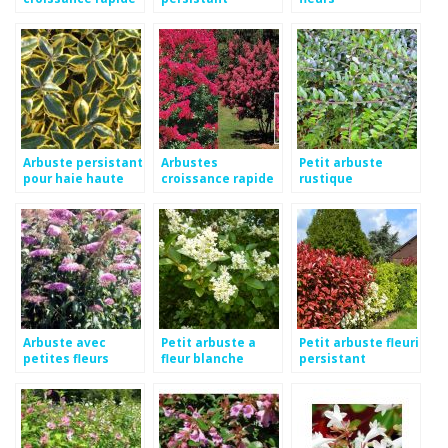
en pot
rustique
Arbuste persistant
Arbustes
Petit arbuste
pour haie haute
croissance rapide
rustique
pour haies
Arbuste avec
Petit arbuste a
Petit arbuste fleuri
petites fleurs
fleur blanche
persistant
roses