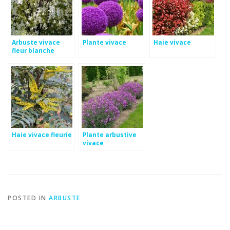
Arbuste vivace
Plante vivace
Haie vivace
fleur blanche
Haie vivace fleurie
Plante arbustive
vivace
POSTED IN
ARBUSTE