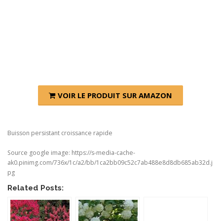
VOIR LE PRODUIT SUR AMAZON
Buisson persistant croissance rapide
Source google image: https://s-media-cache-
ak0.pinimg.com/736x/1c/a2/bb/1ca2bb09c52c7ab488e8d8db685ab32d.j
pg
Related Posts: