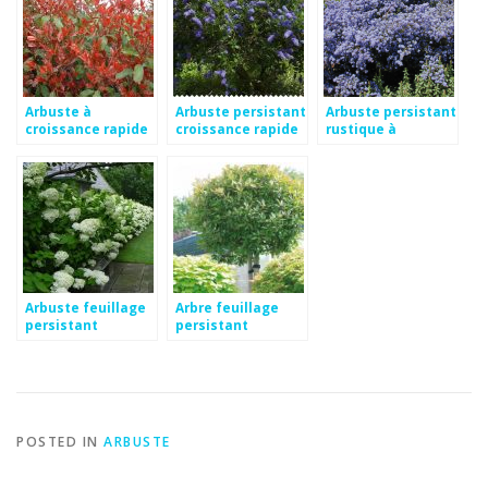
Arbuste à
Arbuste persistant
Arbuste persistant
croissance rapide
croissance rapide
rustique à
et feuillage
fleurs
croissance rapide
persistant
Arbuste feuillage
Arbre feuillage
persistant
persistant
croissance rapide
croissance rapide
POSTED IN
ARBUSTE