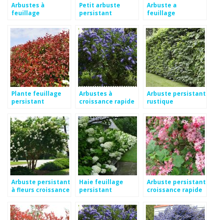
Arbustes à
Petit arbuste
Arbuste a
feuillage
persistant
feuillage
persistant
croissance rapide
persistant et
croissance rapide
croissance rapide
Plante feuillage
Arbustes à
Arbuste persistant
persistant
croissance rapide
rustique
croissance rapide
à feuillage
croissance rapide
persistant
Arbuste persistant
Haie feuillage
Arbuste persistant
à fleurs croissance
persistant
croissance rapide
rapide
croissance rapide
haie