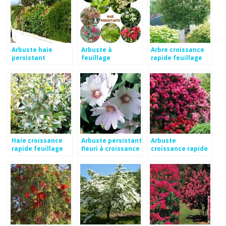
Arbuste haie
Arbuste à
Arbre croissance
persistant
feuillage
rapide feuillage
croissance rapide
persistant et
persistant
croissance rapide
Haie croissance
Arbuste persistant
Arbuste
rapide feuillage
fleuri à croissance
croissance rapide
persistant
rapide
feuillage
persistant