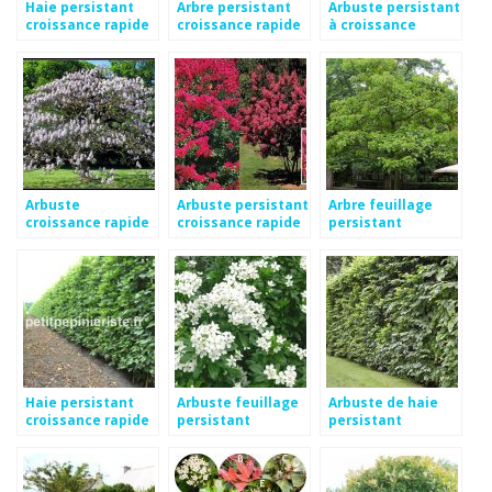
Haie persistant
Arbre persistant
Arbuste persistant
croissance rapide
croissance rapide
à croissance
rapide
Arbuste
Arbuste persistant
Arbre feuillage
croissance rapide
croissance rapide
persistant
persistant
en pot
croissance rapide
Haie persistant
Arbuste feuillage
Arbuste de haie
croissance rapide
persistant
persistant
pas cher
croissance rapide
croissance rapide