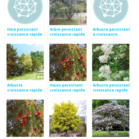
Haie persistant
Arbre persistant
Arbuste persistant
croissance rapide
croissance rapide
à croissance
rapide
Arbuste
Haies persistant
Arbuste persistant
croissance rapide
croissance rapide
croissance rapide
persistant