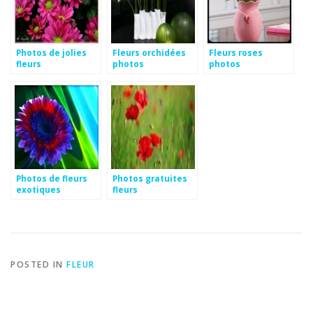
Photos de jolies
Fleurs orchidées
Fleurs roses
fleurs
photos
photos
Photos de fleurs
Photos gratuites
exotiques
fleurs
POSTED IN
FLEUR