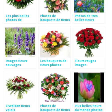
Les plus belles
Photos de
Photos de tres
photos de
bouquets de fleurs
belles fleurs
bouquets de fleurs
gratuites
Images fleurs
Les bouquets de
Fleurs rouges
sauvages
fleurs photos
images
Livraison fleurs
Photos de
Plus belles fleurs
valais
bouquets de fleurs
du monde photos