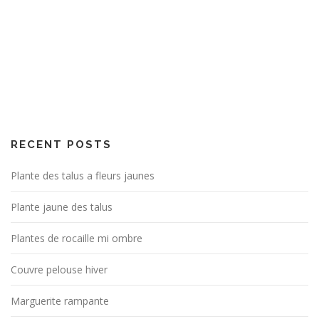
RECENT POSTS
Plante des talus a fleurs jaunes
Plante jaune des talus
Plantes de rocaille mi ombre
Couvre pelouse hiver
Marguerite rampante