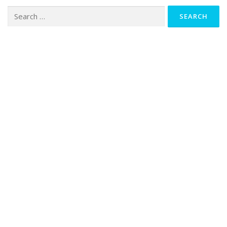
Search
for: