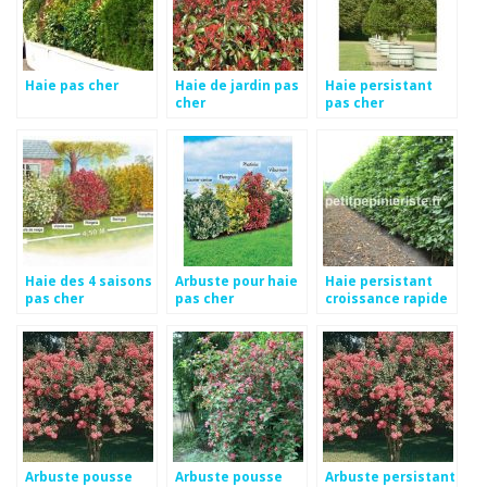
Haie pas cher
Haie de jardin pas
Haie persistant
cher
pas cher
Haie des 4 saisons
Arbuste pour haie
Haie persistant
pas cher
pas cher
croissance rapide
pas cher
Arbuste pousse
Arbuste pousse
Arbuste persistant