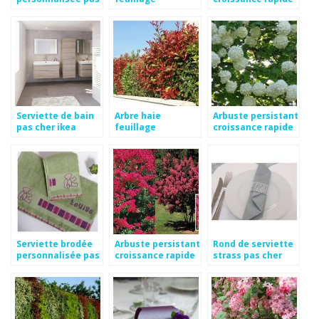
cher
persistant et
feuillage
croissance rapide
persistant
Serviette de bain
Arbre haie
Arbuste persistant
pas cher ikea
feuillage
croissance rapide
persistant
pour haie
Serviette brodée
Arbuste persistant
Rond de serviette
personnalisée pas
croissance rapide
strass pas cher
cher
en pot