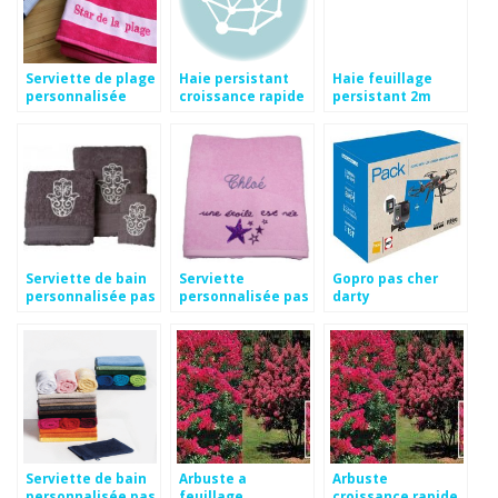
Serviette de plage
Haie persistant
Haie feuillage
personnalisée
croissance rapide
persistant 2m
avec photo pas
cher
Serviette de bain
Serviette
Gopro pas cher
personnalisée pas
personnalisée pas
darty
cher
cher
Serviette de bain
Arbuste a
Arbuste
personnalisée pas
feuillage
croissance rapide