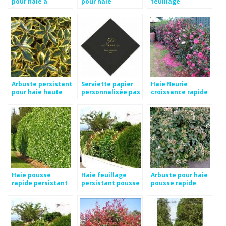
pour haie a
pour haie
feuillage
croissance rapide
croissance rapide
persistant
Arbuste persistant
Serviette papier
Haie fleurie
pour haie haute
personnalisée pas
croissance rapide
cher
Haie pousse
Haie feuillage
Arbuste pour haie
rapide persistant
persistant pousse
pousse rapide
rapide