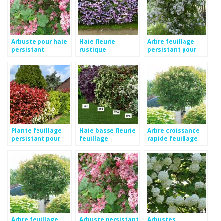
Arbuste pour haie
Haie fleurie
Arbre feuillage
persistant
rustique
persistant pour
croissance rapide
petit jardin
Plante feuillage
Haie basse fleurie
Arbre croissance
persistant pour
feuillage
rapide feuillage
haie
persistant
persistant
Arbre feuillage
Arbuste persistant
Arbustes