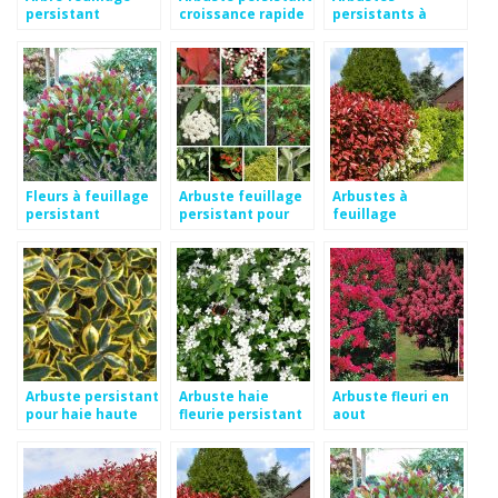
persistant
croissance rapide
persistants à
croissance rapide
haie
croissance rapide
Fleurs à feuillage
Arbuste feuillage
Arbustes à
persistant
persistant pour
feuillage
haie
persistant
croissance rapide
Arbuste persistant
Arbuste haie
Arbuste fleuri en
pour haie haute
fleurie persistant
aout