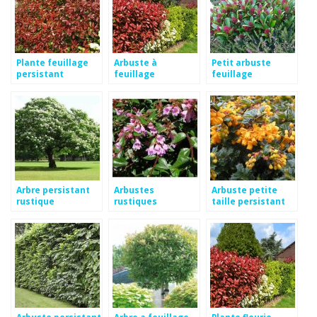
Plante feuillage
Arbuste à
Petit arbuste
persistant
feuillage
feuillage
croissance rapide
persistant et
persistant
croissance rapide
Arbre persistant
Arbustes
Arbuste petite
rustique
rustiques
taille persistant
persistants
Arbuste persistant
Arbre a feuillage
Plante fleurie