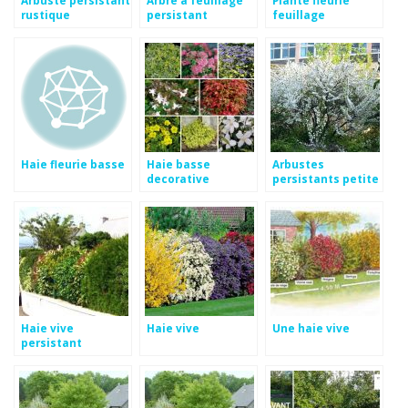
rustique
persistant
feuillage
croissance rapide
persistant
Haie fleurie basse
Haie basse
Arbustes
decorative
persistants petite
taille
Haie vive
Haie vive
Une haie vive
persistant