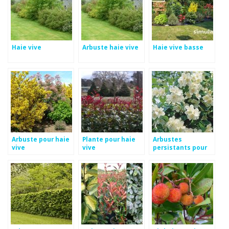
Haie vive
Arbuste haie vive
Haie vive basse
Arbuste pour haie
Plante pour haie
Arbustes
vive
vive
persistants pour
haie vive