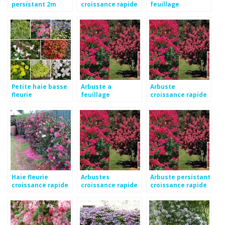
persistant 2m
croissance rapide
feuillage
pour haie
persistant et
croissance rapide
Petite haie basse
Arbuste a
Arbuste
fleurie
feuillage
croissance rapide
persistant et
feuillage
croissance rapide
persistant
Haie fleurie
Arbustes
Arbuste persistant
croissance rapide
croissance rapide
croissance rapide
pour haies
en pot