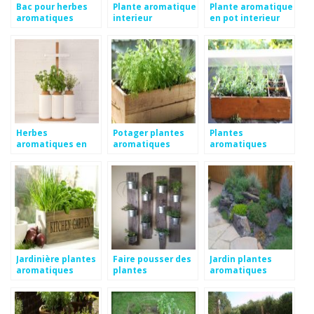
Bac pour herbes
Plante aromatique
Plante aromatique
aromatiques
interieur
en pot interieur
Herbes
Potager plantes
Plantes
aromatiques en
aromatiques
aromatiques
pot intérieur
jardinière
Jardinière plantes
Faire pousser des
Jardin plantes
aromatiques
plantes
aromatiques
aromatiques