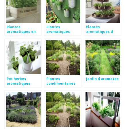
Plantes
Plantes
Plantes
aromatiques en
aromatiques
aromatiques d
appartement
ombre
ombre
Pot herbes
Plantes
Jardin d aromates
aromatiques
condimentaires
aromatiques