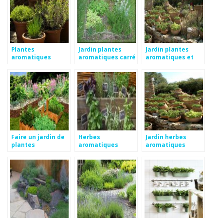
Plantes
Jardin plantes
Jardin plantes
aromatiques
aromatiques carré
aromatiques et
jardin
médicinales
Faire un jardin de
Herbes
Jardin herbes
plantes
aromatiques
aromatiques
aromatiques
jardin