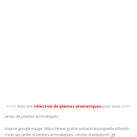
>>>> Voici une
sélection de plantes aromatiques
pour vous <<<<
Jardin de plantes aromatiques
Source google image: https://www.gralon.net/articles/vignettes/thumb-
creer-un-jardin-d-herbes-aromatiques—mode-d-emploi-61.gif