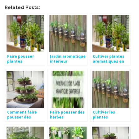
Related Posts:
Faire pousser
Jardin aromatique
Cultiver plantes
plantes
intérieur
aromatiques en
aromatiques à l
intérieur
intérieur
Comment faire
Faire pousser des
Cultiver les
pousser des
herbes
plantes
plantes
aromatiques en
aromatiques
aromatiques
interieur