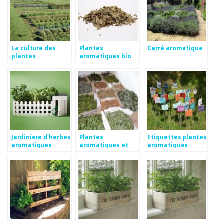
La culture des
Plantes
Carré aromatique
plantes
aromatiques bio
aromatiques et
en ligne
médicinales en bio
Jardiniere d herbes
Plantes
Etiquettes plantes
aromatiques
aromatiques et
aromatiques
médicinales