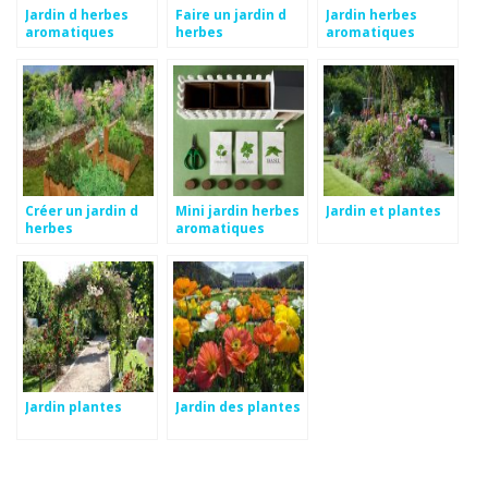
Jardin d herbes
Faire un jardin d
Jardin herbes
aromatiques
herbes
aromatiques
aromatiques
intérieur
Créer un jardin d
Mini jardin herbes
Jardin et plantes
herbes
aromatiques
aromatiques
Jardin plantes
Jardin des plantes