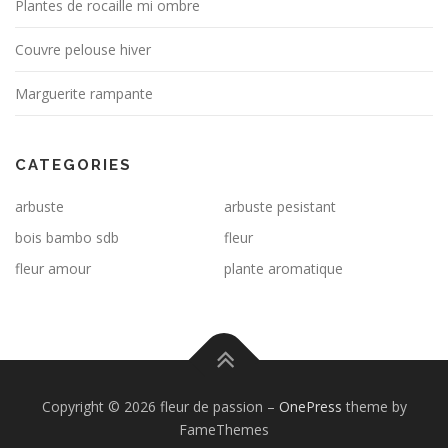
Plantes de rocaille mi ombre
Couvre pelouse hiver
Marguerite rampante
CATEGORIES
arbuste
arbuste pesistant
bois bambo sdb
fleur
fleur amour
plante aromatique
Copyright © 2026 fleur de passion
–
OnePress
theme by
FameThemes