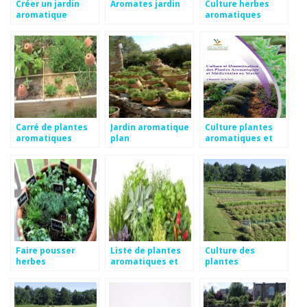
Créer un jardin
Aromates jardin
Culture herbes
aromatique
aromatiques
Carré de plantes
Jardin aromatique
Culture plantes
aromatiques
plan
aromatiques et
médicinales
Faire pousser
Liste de plantes
Culture des
herbes
aromatiques et
plantes
aromatiques
médicinales
aromatiques et
interieur
médicinales