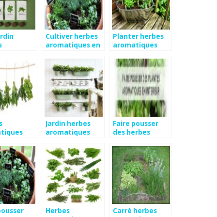
ardin
Cultiver herbes
Planter herbes
s
aromatiques en
aromatiques
tiques
intérieur
balcon
s
Jardin herbes
Faire pousser
tiques
aromatiques
des herbes
 liste
intérieur
aromatiques en
interieur
pousser
Herbes
Carré herbes