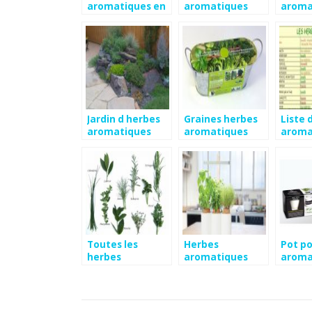
aromatiques en
aromatiques
aroma
cuisine
jardin
liste
Jardin d herbes
Graines herbes
Liste 
aromatiques
aromatiques
aroma
Toutes les
Herbes
Pot p
herbes
aromatiques
aroma
aromatiques
intérieur