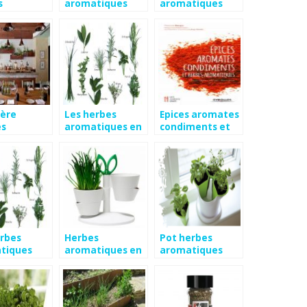
s
aromatiques
aromatiques
tiques
pour poisson
eur
ière
Les herbes
Epices aromates
es
aromatiques en
condiments et
tiques
cuisine
herbes
e
aromatiques
erbes
Herbes
Pot herbes
tiques
aromatiques en
aromatiques
pot