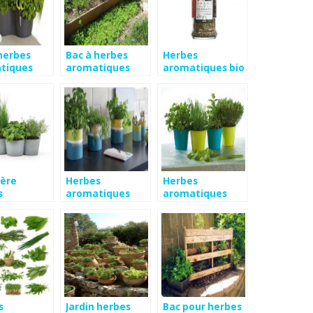
herbes
Bac à herbes
Herbes
tiques
aromatiques
aromatiques bio
ière
Herbes
Herbes
s
aromatiques
aromatiques
tiques
cuisine
balcon
s
Jardin herbes
Bac pour herbes