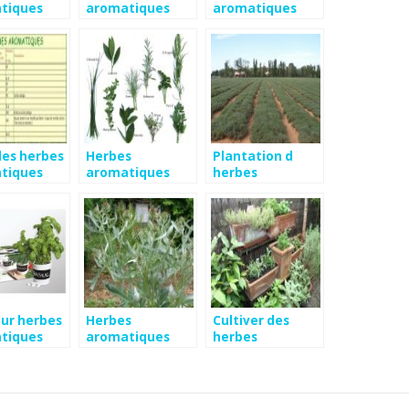
tiques
aromatiques
aromatiques
des herbes
Herbes
Plantation d
tiques
aromatiques
herbes
plantation
aromatiques
our herbes
Herbes
Cultiver des
tiques
aromatiques
herbes
vivaces
aromatiques