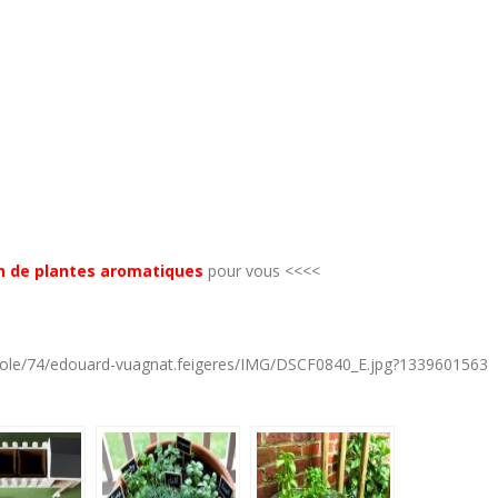
n de plantes aromatiques
pour vous <<<<
ecole/74/edouard-vuagnat.feigeres/IMG/DSCF0840_E.jpg?1339601563