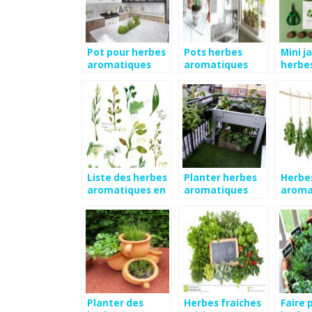
Pot pour herbes
Pots herbes
Mini j
aromatiques
aromatiques
herbe
cuisine
interieur
aroma
Liste des herbes
Planter herbes
Herbe
aromatiques en
aromatiques
aroma
cuisine
jardiniere
cuisine
Planter des
Herbes fraiches
Faire 