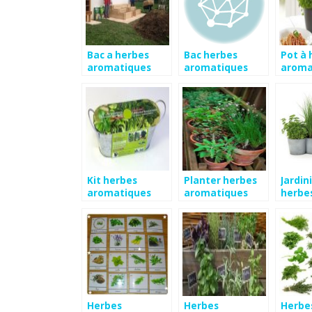
Bac a herbes
Bac herbes
Pot à 
aromatiques
aromatiques
aroma
Kit herbes
Planter herbes
Jardin
aromatiques
aromatiques
herbe
aroma
Herbes
Herbes
Herbe