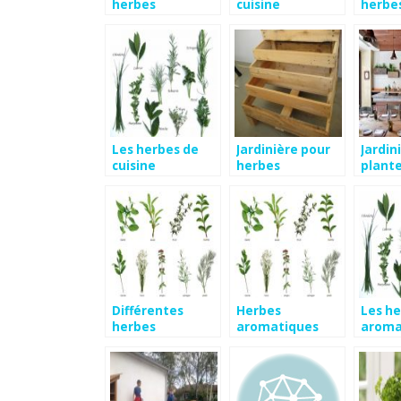
herbes
cuisine
herbe
aromatiques en
aroma
jardinière
interi
Les herbes de
Jardinière pour
Jardin
cuisine
herbes
plant
aromatiques
aroma
cuisin
Différentes
Herbes
Les h
herbes
aromatiques
aroma
aromatiques