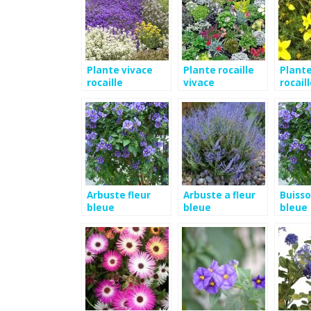
Plante vivace
Plante rocaille
Plant
rocaille
vivace
rocaill
jaune
Arbuste fleur
Arbuste a fleur
Buisso
bleue
bleue
bleue