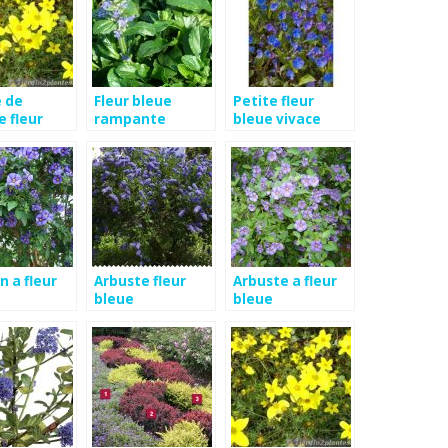
e de
Fleur bleue
Petite fleur
e fleur
rampante
bleue vivace
n a fleur
Arbuste fleur
Arbuste a fleur
bleue
bleue