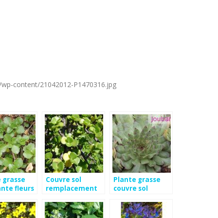
fr/wp-content/21042012-P1470316.jpg
 grasse
Couvre sol
Plante grasse
nte fleurs
remplacement
couvre sol
pelouse