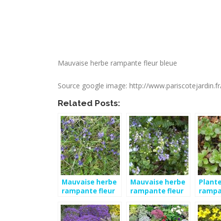
Mauvaise herbe rampante fleur bleue
Source google image: http://www.pariscotejardin.
Related Posts:
Mauvaise herbe
Mauvaise herbe
Plante
rampante fleur
rampante fleur
rampa
bleue
bleue
roses