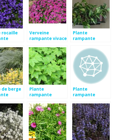
 rocaille
Verveine
Plante
nte
rampante vivace
rampante
interieur
e de berge
Plante
Plante
nte
rampante
rampante
envahissante
exterieur