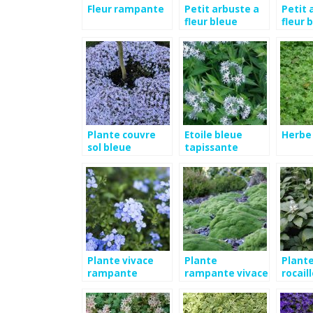
Fleur rampante
Petit arbuste a
Petit 
fleur bleue
fleur 
Plante couvre
Etoile bleue
Herbe 
sol bleue
tapissante
Plante vivace
Plante
Plant
rampante
rampante vivace
rocail
rampa