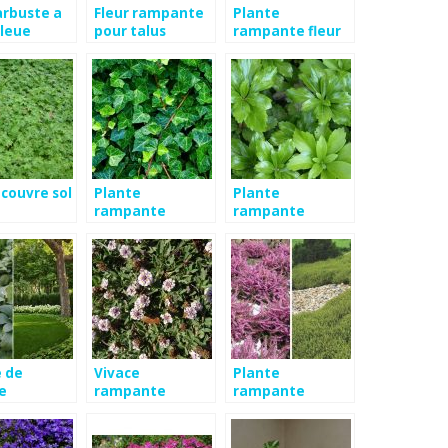
arbuste a
Fleur rampante
Plante
bleue
pour talus
rampante fleur
jaune
couvre sol
Plante
Plante
rampante
rampante
couvre sol
e de
Vivace
Plante
le
rampante
rampante
nte
persistant