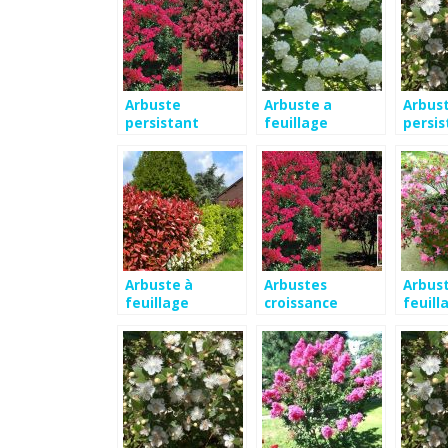
Arbuste
Arbuste a
Arbus
persistant
feuillage
persis
croissance
persistant et
soleil
rapide en pot
croissance
rapide
Arbuste à
Arbustes
Arbus
feuillage
croissance
feuill
persistant et
rapide pour
persis
croissance
haies
soleil
rapide