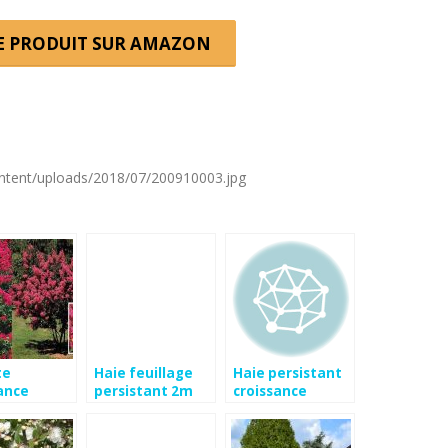
LE PRODUIT SUR AMAZON
ontent/uploads/2018/07/200910003.jpg
te
Haie feuillage
Haie persistant
ance
persistant 2m
croissance
 feuillage
rapide
tant