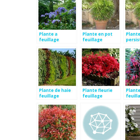
Plante a
Plante en pot
Plante
feuillage
feuillage
persis
persistant
persistant
pot
Plante de haie
Plante fleurie
Plante
feuillage
feuillage
feuill
persistant
persistant
persis