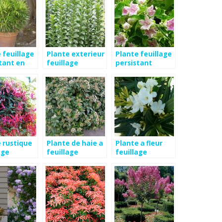
 feuillage
Plante exterieur
Plante feuillage
tant en
feuillage
persistant
persistant
rustique
 rustique
Plante de haie a
Plante a fleur
age
feuillage
feuillage
tant
persistant
persistant