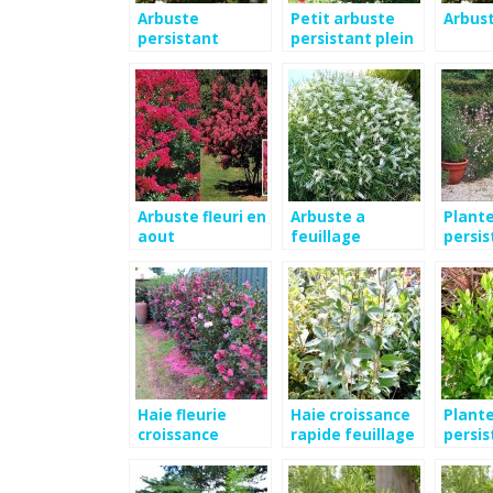
Arbuste
Petit arbuste
Arbust
persistant
persistant plein
soleil
Arbuste fleuri en
Arbuste a
Plante
aout
feuillage
persis
persistant
Haie fleurie
Haie croissance
Plante
croissance
rapide feuillage
persis
rapide
persistant