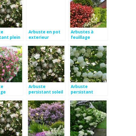
te
Arbuste en pot
Arbustes à
tant plein
exterieur
feuillage
persistant
persistant
croissance
rapide
te
Arbuste
Arbuste
age
persistant soleil
persistant
tant plein
croissance
rapide pour haie