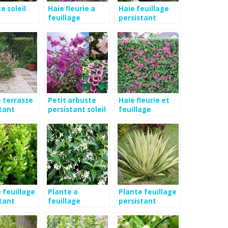
e soleil
Haie fleurie a
Haie feuillage
feuillage
persistant
persistant
croissance
rapide
 terrasse
Petit arbuste
Haie fleurie et
tant
persistant soleil
feuillage
persistant
 feuillage
Plante a
Plante feuillage
tant
feuillage
persistant
persistant