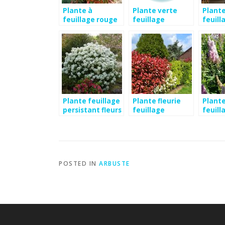
Plante à
Plante verte
Plante
feuillage rouge
feuillage
feuill
persistant
persistant
persis
Plante feuillage
Plante fleurie
Plante
persistant fleurs
feuillage
feuill
persistant
persis
POSTED IN
ARBUSTE