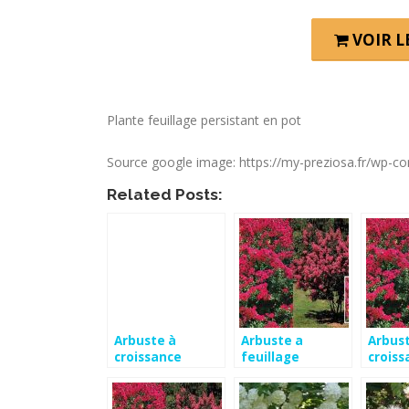
VOIR 
Plante feuillage persistant en pot
Source google image: https://my-preziosa.fr/wp-c
Related Posts:
Arbuste à
Arbuste a
Arbus
croissance
feuillage
croiss
rapide
persistant et
rapide
croissance
persis
rapide