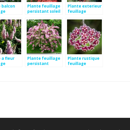
 balcon
Plante feuillage
Plante exterieur
age
persistant soleil
feuillage
tant
persistant
 a fleur
Plante feuillage
Plante rustique
age
persistant
feuillage
tant
rustique
persistant