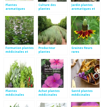
Plantes
Culture des
Jardin plantes
aromatiques
plantes
aromatiques et
médicinales
aromatiques
médicinales
Formation plantes
Producteur
Graines fleurs
médicinales et
plantes
rares
aromatiques
aromatiques et
médicinales
Plantes
Achat plantes
Santé plantes
médicinales
médicinales
médicinales