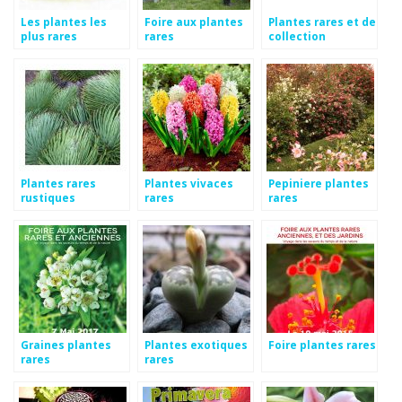
Les plantes les
Foire aux plantes
Plantes rares et de
plus rares
rares
collection
Plantes rares
Plantes vivaces
Pepiniere plantes
rustiques
rares
rares
Graines plantes
Plantes exotiques
Foire plantes rares
rares
rares