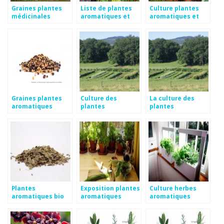
Graines plantes
Liste de plantes
Culture plantes
médicinales
aromatiques et
aromatiques et
médicinales
médicinales
Graines plantes
Culture des
La culture des
aromatiques
plantes
plantes
aromatiques et
aromatiques et
médicinales
médicinales en bio
Plantes
Exposition plantes
Culture herbes
aromatiques bio
aromatiques
aromatiques
en ligne