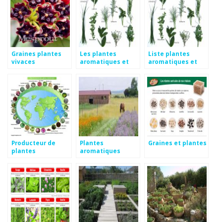
Graines plantes
Les plantes
Liste plantes
vivaces
aromatiques et
aromatiques et
médicinales
médicinales
Producteur de
Plantes
Graines et plantes
plantes
aromatiques
médicinales
culture