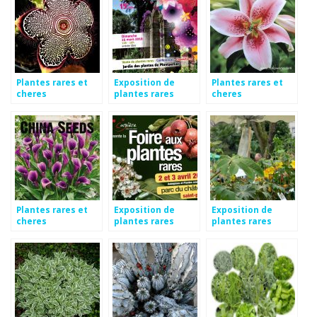
Plantes rares et
Exposition de
Plantes rares et
cheres
plantes rares
cheres
Plantes rares et
Exposition de
Exposition de
cheres
plantes rares
plantes rares