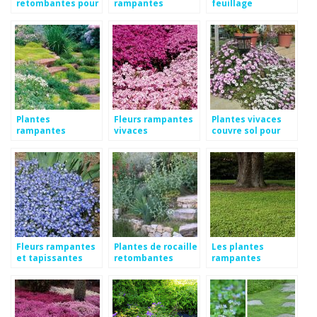
retombantes pour
rampantes
feuillage
muret
persistant
Plantes
Fleurs rampantes
Plantes vivaces
rampantes
vivaces
couvre sol pour
tapissantes
talus
Fleurs rampantes
Plantes de rocaille
Les plantes
et tapissantes
retombantes
rampantes