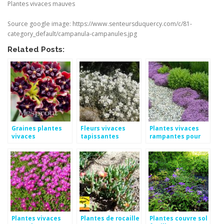
Plantes vivaces mauves
Source google image: https://www.senteursduquercy.com/c/81-
category_default/campanula-campanules.jpg
Related Posts:
Graines plantes
Fleurs vivaces
Plantes vivaces
vivaces
tapissantes
rampantes pour
talus
Plantes vivaces
Plantes de rocaille
Plantes couvre sol