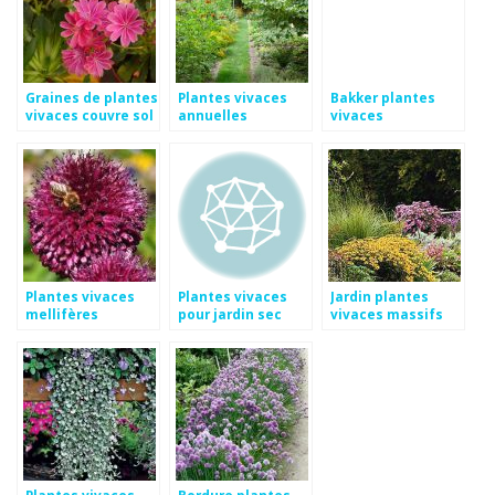
Graines de plantes
Plantes vivaces
Bakker plantes
vivaces couvre sol
annuelles
vivaces
Plantes vivaces
Plantes vivaces
Jardin plantes
mellifères
pour jardin sec
vivaces massifs