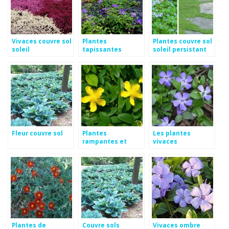
Vivaces couvre sol
Plantes
Plantes couvre sol
soleil
tapissantes
soleil persistant
couvre sol
Fleur couvre sol
Plantes
Les plantes
rampantes et
vivaces
tapissantes
Plantes de
Couvre sols
Vivaces ombre