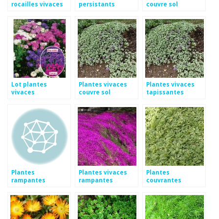
rocailles vivaces
persistants
couvre sol
plein soleil
Lot plantes
Plantes vivaces
Plantes vivaces
vivaces
couvre sol
tapissantes
Plantes
Plantes vivaces
Plantes
rampantes
rampantes
couvrantes
vivaces
vivaces