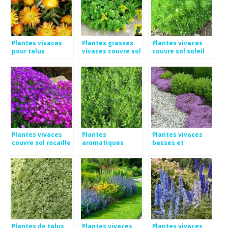
Plantes vivaces
Plantes grasses
Plantes vivaces
pour talus
vivaces couvre sol
couvre sol soleil
Plantes vivaces
Plantes
Plantes vivaces
couvre sol rocaille
aromatiques
basses et
vivaces
tapissantes
Plantes de talus
Plantes vivaces
Plantes vivaces