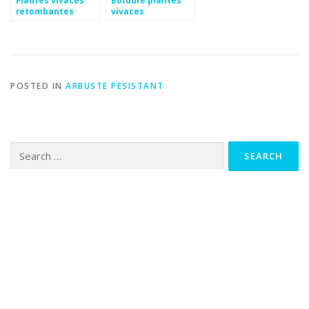
Plantes vivaces
Bordure plantes
retombantes
vivaces
rustiques
POSTED IN
ARBUSTE PESISTANT
Search
for: