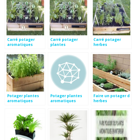
Carré potager
Carré potager
Carré potager
aromatiques
plantes
herbes
aromatiques
aromatiques
Potager plantes
Potager plantes
Faire un potager d
aromatiques
aromatiques
herbes
aromatiques