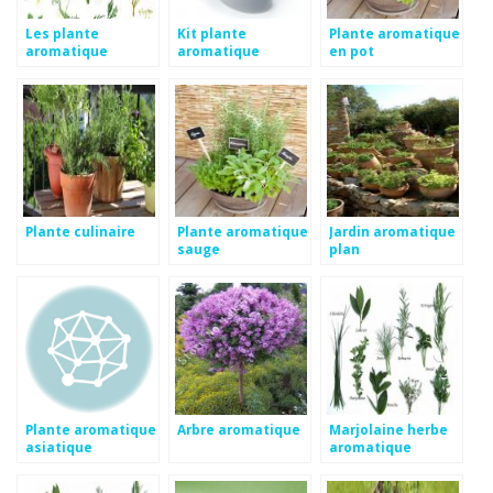
Les plante
Kit plante
Plante aromatique
aromatique
aromatique
en pot
Plante culinaire
Plante aromatique
Jardin aromatique
sauge
plan
Plante aromatique
Arbre aromatique
Marjolaine herbe
asiatique
aromatique