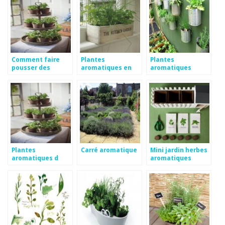
Comment faire
Plantes
Plantes
pousser des
aromatiques en
aromatiques
plantes
appartement
ombre
aromatiques
Plantes
Carré aromatique
Mini jardin herbes
aromatiques d
aromatiques
ombre