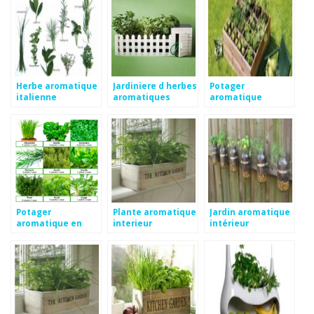
Herbe aromatique
Jardiniere d herbes
Potager
italienne
aromatiques
aromatique
Potager
Plante aromatique
Jardin aromatique
aromatique en
interieur
intérieur
carré