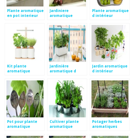
Plante aromatique
Jardiniere
Plante aromatique
en pot interieur
aromatique
d intérieur
interieur
Kit plante
Jardinière
Jardin aromatique
aromatique
aromatique d
d intérieur
interieur
intérieur
Pot pour plante
Cultiver plante
Potager herbes
aromatique
aromatique
aromatiques
interieur
interieur