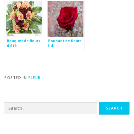
Bouquet de fleurs
Bouquet de fleurs
d été
hd
POSTED IN
FLEUR
Search
for: