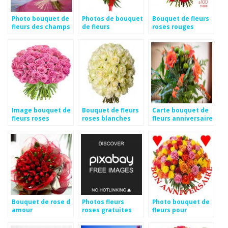
Photo bouquet de
Photos de bouquet
Bouquet de fleurs
fleurs des champs
de fleurs
roses rouges
anniversaire
Image bouquet de
Bouquet de fleurs
Carte bouquet de
fleurs roses
roses blanches
fleurs anniversaire
Bouquet de rose d
Photos fleurs
Photo bouquet de
amour
roses gratuites
fleurs pour
anniversaire