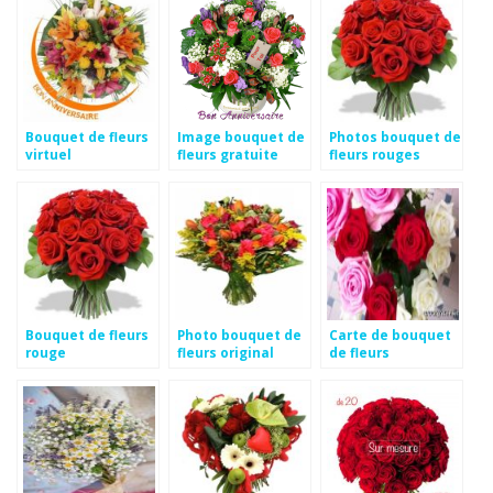
Bouquet de fleurs
Image bouquet de
Photos bouquet de
virtuel
fleurs gratuite
fleurs rouges
anniversaire
anniversaire
Bouquet de fleurs
Photo bouquet de
Carte de bouquet
rouge
fleurs original
de fleurs