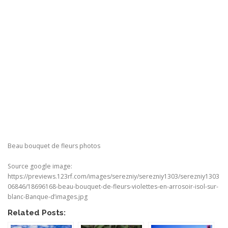
Beau bouquet de fleurs photos
Source google image:
https://previews.123rf.com/images/serezniy/serezniy1303/serezniy1303
06846/18696168-beau-bouquet-de-fleurs-violettes-en-arrosoir-isol-sur-
blanc-Banque-d’images.jpg
Related Posts: