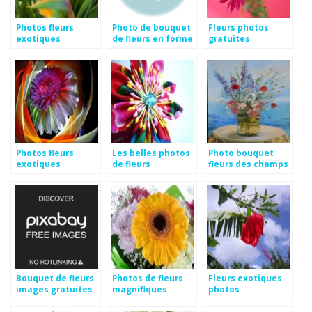
Photos fleurs
Photo de bouquet
Fleurs photos
exotiques
de fleurs en forme
gratuites
de coeur
Photos fleurs
Les belles photos
Photo bouquet
exotiques
de fleurs
fleurs des champs
gratuites
Bouquet de fleurs
Photos de fleurs
Fleurs exotiques
images gratuites
magnifiques
photos