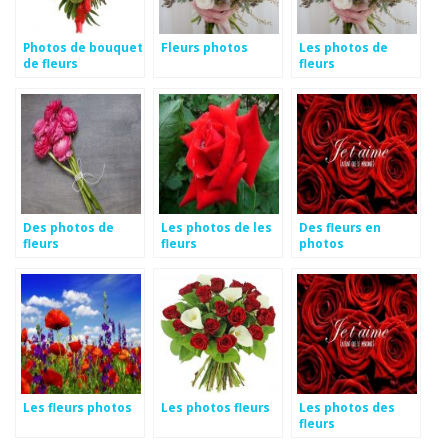
Photos de bouquet
Fleurs photos
Les photos de
de fleurs
fleurs
anniversaire
Des photos de
Les photos de les
Des fleurs en
fleurs
fleurs
photos
Les fleurs photos
Les photos fleurs
Les photos des
fleurs