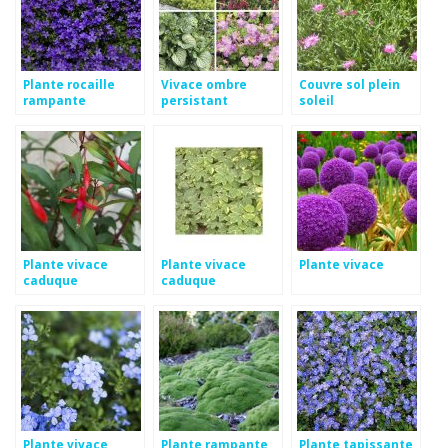
Plante rocaille
Vivace ombre
Couvre sol plein
rampante
persistant
soleil
Plante vivace
Plante vivace
Plante vivace
caduque
caduque
Plante vivace
Plante rampante
Plante tapissante