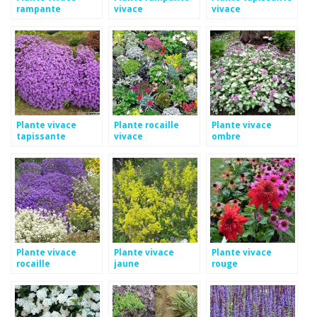
rampante
vivace
vivace
Plante vivace
Plante rocaille
Plante vivace
tapissante
vivace
ombre
Plante vivace
Plante vivace
Plante vivace
rocaille
jaune
rouge