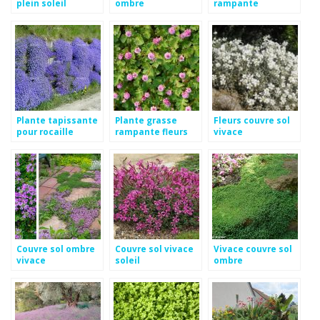
plein soleil
ombre
rampante
Plante tapissante
Plante grasse
Fleurs couvre sol
pour rocaille
rampante fleurs
vivace
roses
Couvre sol ombre
Couvre sol vivace
Vivace couvre sol
vivace
soleil
ombre