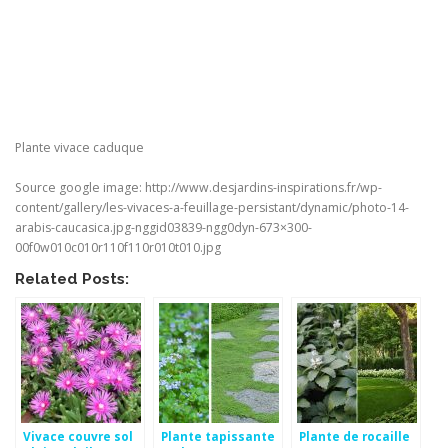
Plante vivace caduque
Source google image: http://www.desjardins-inspirations.fr/wp-
content/gallery/les-vivaces-a-feuillage-persistant/dynamic/photo-14-
arabis-caucasica.jpg-nggid03839-ngg0dyn-673×300-
00f0w010c010r110f110r010t010.jpg
Related Posts:
Vivace couvre sol
Plante tapissante
Plante de rocaille