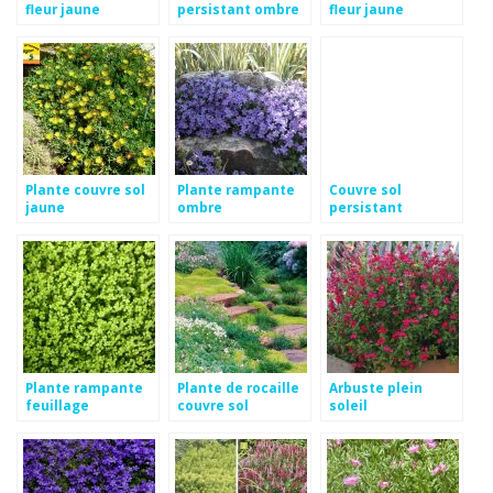
fleur jaune
persistant ombre
fleur jaune
Plante couvre sol
Plante rampante
Couvre sol
jaune
ombre
persistant
croissance rapide
Plante rampante
Plante de rocaille
Arbuste plein
feuillage
couvre sol
soleil
persistant