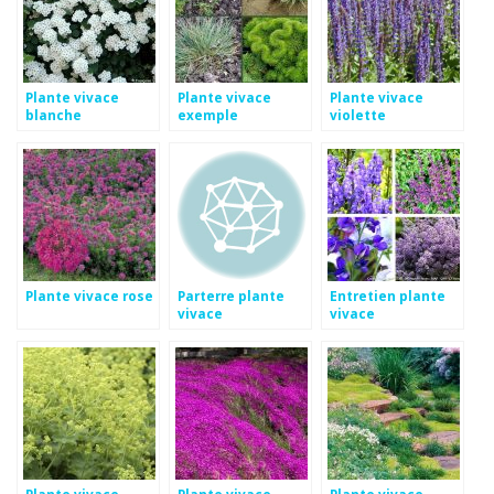
Plante vivace
Plante vivace
Plante vivace
blanche
exemple
violette
Plante vivace rose
Parterre plante
Entretien plante
vivace
vivace
Plante vivace
Plante vivace
Plante vivace