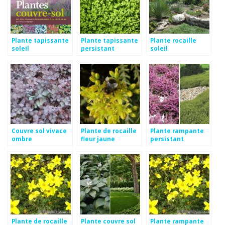
Plante tapissante
Plante tapissante
Plante rocaille
soleil
persistant
soleil
Couvre sol vivace
Plante de rocaille
Plante rampante
ombre
fleur jaune
persistant
Plante de rocaille
Plante couvre sol
Plante rampante