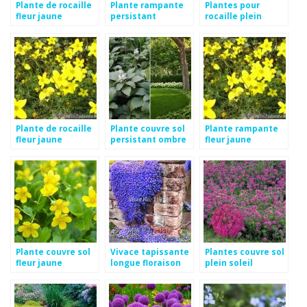
Plante de rocaille
Plante rampante
Plantes pour
fleur jaune
persistant
rocaille plein
soleil
Plante de rocaille
Plante couvre sol
Plante rampante
fleur jaune
persistant ombre
fleur jaune
Plante couvre sol
Vivace tapissante
Plantes couvre sol
fleur jaune
longue floraison
plein soleil