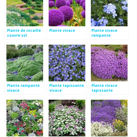
Plante de rocaille
Plante vivace
Plante vivace
couvre sol
rampante
Plante rampante
Plante tapissante
Plante vivace
vivace
vivace
tapissante