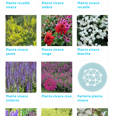
Plante rocaille
Plante vivace
Plante vivace
vivace
ombre
rocaille
Plante vivace
Plante vivace
Plante vivace
jaune
rouge
blanche
Plante vivace
Plante vivace rose
Parterre plante
violette
vivace