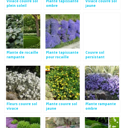
Vivace couvre sol
Plante tapissante
Vivace couvre sol
plein soleil
ombre
jaune
Plante de rocaille
Plante tapissante
Couvre sol
rampante
pour rocaille
persistant
croissance rapide
Fleurs couvre sol
Plante couvre sol
Plante rampante
vivace
jaune
ombre