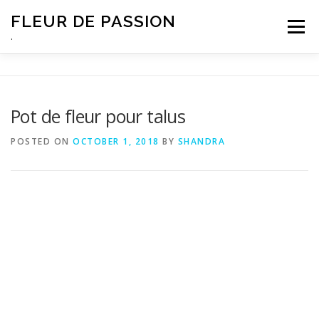
Skip
FLEUR DE PASSION
to
Menu
content
.
Pot de fleur pour talus
POSTED ON
OCTOBER 1, 2018
BY
SHANDRA