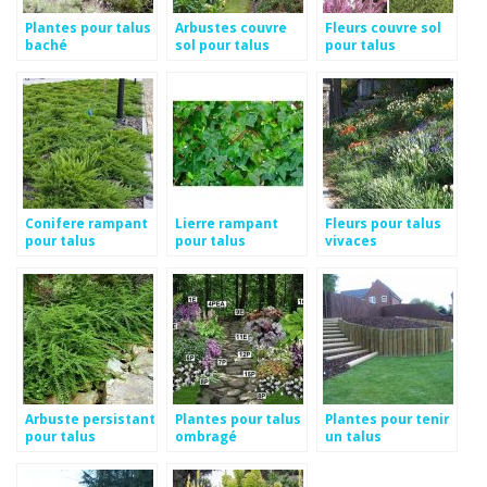
Plantes pour talus
Arbustes couvre
Fleurs couvre sol
baché
sol pour talus
pour talus
Conifere rampant
Lierre rampant
Fleurs pour talus
pour talus
pour talus
vivaces
Arbuste persistant
Plantes pour talus
Plantes pour tenir
pour talus
ombragé
un talus