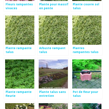
Fleurs rampantes
Plante pour massif
Plante couvre sol
vivaces
en pente
talus
Plante rampante
Arbuste rampant
Plantes
talus
talus
rampantes talus
Plante rampante
Plante talus sans
Pot de fleur pour
fleurie
entretien
talus