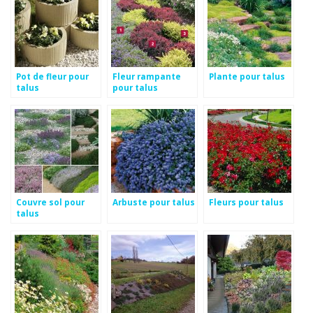
Pot de fleur pour
Fleur rampante
Plante pour talus
talus
pour talus
Couvre sol pour
Arbuste pour talus
Fleurs pour talus
talus