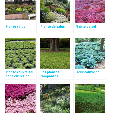
Plante talus
Plante de talus
Plante de sol
Plante couvre sol
Les plantes
Fleur couvre sol
sans entretien
rampantes