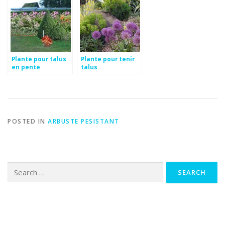
Plante pour talus
Plante pour tenir
en pente
talus
POSTED IN
ARBUSTE PESISTANT
Search
for: