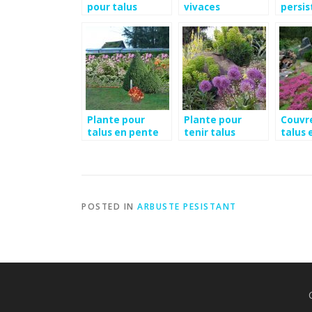
pour talus
vivaces
persis
talus
Plante pour
Plante pour
Couvre
talus en pente
tenir talus
talus 
POSTED IN
ARBUSTE PESISTANT