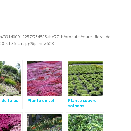
dia/391400912257/75d5854be771b/produits/muret-floral-de-
-20-x-l-35-cm.jpg?$p=hi-w528
 de talus
Plante de sol
Plante couvre
sol sans
entretien