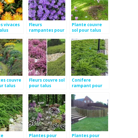
s vivaces
Fleurs
Plante couvre
alus
rampantes pour
sol pour talus
talus
sec
tes couvre
Fleurs couvre sol
Conifere
ur talus
pour talus
rampant pour
talus
te
Plantes pour
Plantes pour