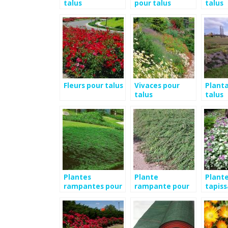
talus
pour talus
talus
Fleurs pour talus
Vivaces pour
Planta
talus
talus
Plantes
Plante
Plant
rampantes pour
rampante pour
tapiss
talus
talus
talus