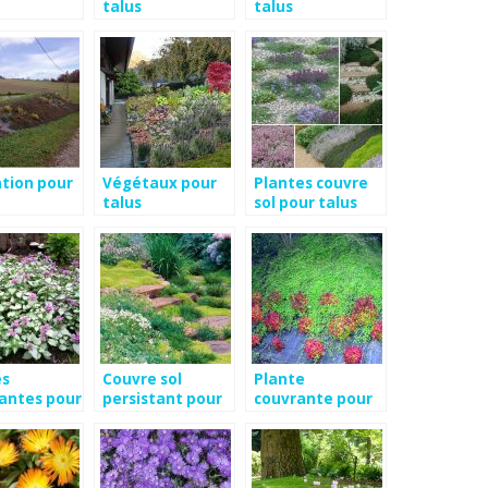
talus
talus
tion pour
Végétaux pour
Plantes couvre
talus
sol pour talus
es
Couvre sol
Plante
antes pour
persistant pour
couvrante pour
talus
talus