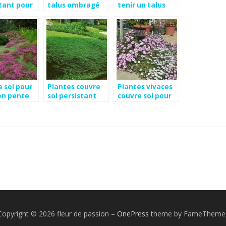
tant pour
talus ombragé
tenir un talus
 sol pour
Plantes couvre
Plantes vivaces
en pente
sol persistant
couvre sol pour
pour talus
talus
Copyright © 2026 fleur de passion
–
OnePress
theme by FameTheme