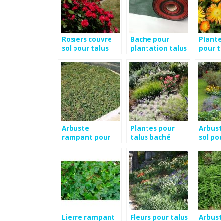
Rosiers couvre
Bache pour
Plante
sol pour talus
plantation talus
pour t
Arbuste
Plantes pour
Arbus
rampant pour
talus baché
sol po
talus
Lierre rampant
Fleurs pour talus
Arbus