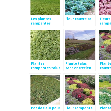
Les plantes
Fleur couvre sol
Fleurs
rampantes
rampa
vivace
Plantes
Plante talus
Plante
rampantes talus
sans entretien
couvre
Pot de fleur pour
Fleur rampante
Plant