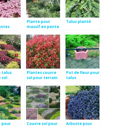
Plante pour
Talus planté
ntes
massif en pente
s
 talus
Plantes couvre
Pot de fleur pour
 sol
sol pour terrain
talus
en pente
e pour
Couvre sol pour
Arbuste pour