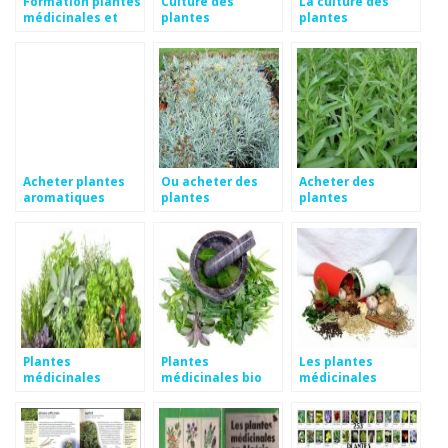
Formation plantes
Culture des
La culture des
médicinales et
plantes
plantes
aromatiques
aromatiques et
aromatiques et
médicinales
médicinales en bio
Acheter plantes
Ou acheter des
Acheter des
aromatiques
plantes
plantes
aromatiques
aromatiques
Plantes
Plantes
Les plantes
médicinales
médicinales bio
médicinales