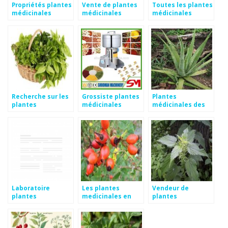
Propriétés plantes
Vente de plantes
Toutes les plantes
médicinales
médicinales
médicinales
Recherche sur les
Grossiste plantes
Plantes
plantes
médicinales
médicinales des
médicinales
antilles
Laboratoire
Les plantes
Vendeur de
plantes
medicinales en
plantes
médicinales
arabe
medicinales