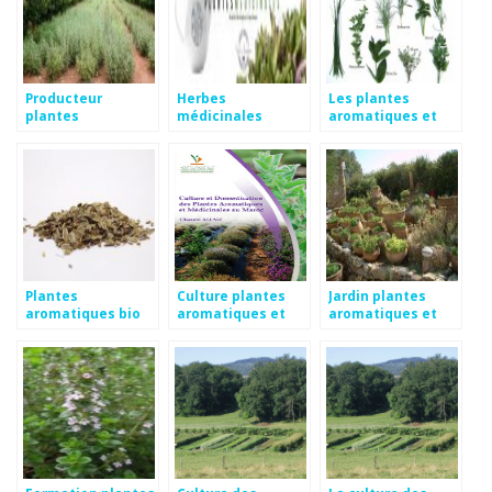
Producteur
Herbes
Les plantes
plantes
médicinales
aromatiques et
aromatiques et
médicinales
médicinales
Plantes
Culture plantes
Jardin plantes
aromatiques bio
aromatiques et
aromatiques et
en ligne
médicinales
médicinales