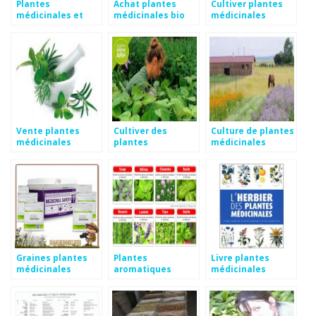
Plantes
Achat plantes
Cultiver plantes
médicinales et
médicinales bio
médicinales
aromatiques
Vente plantes
Cultiver des
Culture de plantes
médicinales
plantes
médicinales
médicinales
Graines plantes
Plantes
Livre plantes
médicinales
aromatiques
médicinales
médicinales