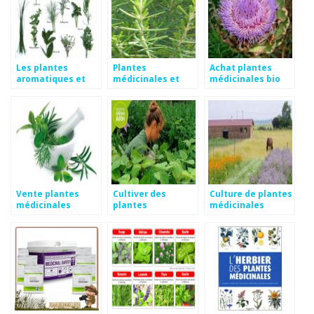
Les plantes
Plantes
Achat plantes
aromatiques et
médicinales et
médicinales bio
médicinales
aromatiques
Vente plantes
Cultiver des
Culture de plantes
médicinales
plantes
médicinales
médicinales