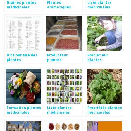
Graines plantes
Plantes
Livre plantes
médicinales
aromatiques
médicinales
médicinales
Dictionnaire des
Producteur
Producteur
plantes
plantes
plantes
médicinales
médicinales
médicinales bio
Formation plantes
Liste plantes
Propriétés plantes
médicinales
médicinales
médicinales