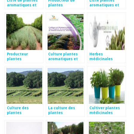
aromatiques et
plantes
aromatiques et
médicinales
médicinales et
médicinales
aromatiques
Producteur
Culture plantes
Herbes
plantes
aromatiques et
médicinales
aromatiques et
médicinales
médicinales
Culture des
La culture des
Cultiver plantes
plantes
plantes
médicinales
aromatiques et
aromatiques et
médicinales
médicinales en bio