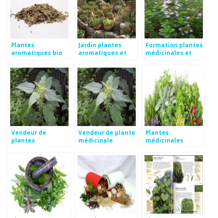
Plantes
Jardin plantes
Formation plantes
aromatiques bio
aromatiques et
médicinales et
en ligne
médicinales
aromatiques
Vendeur de
Vendeur de plante
Plantes
plantes
médicinale
médicinales
medicinales