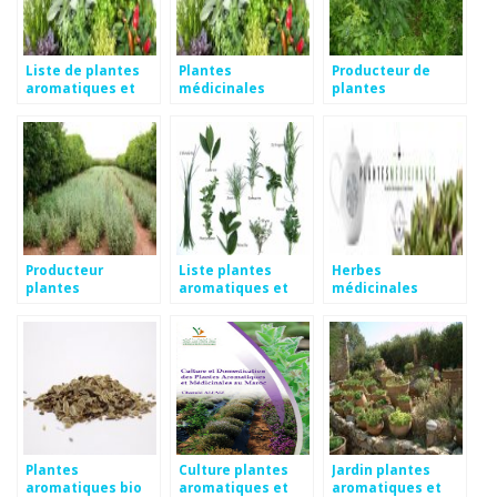
Liste de plantes
Plantes
Producteur de
aromatiques et
médicinales
plantes
médicinales
médicinales et
aromatiques
Producteur
Liste plantes
Herbes
plantes
aromatiques et
médicinales
aromatiques et
médicinales
médicinales
Plantes
Culture plantes
Jardin plantes
aromatiques bio
aromatiques et
aromatiques et