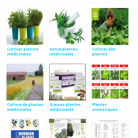
aromatiques
Cultiver plantes
Vente plantes
Cultiver des
médicinales
médicinales
plantes
médicinales
Culture de plantes
Graines plantes
Plantes
médicinales
médicinales
aromatiques
médicinales