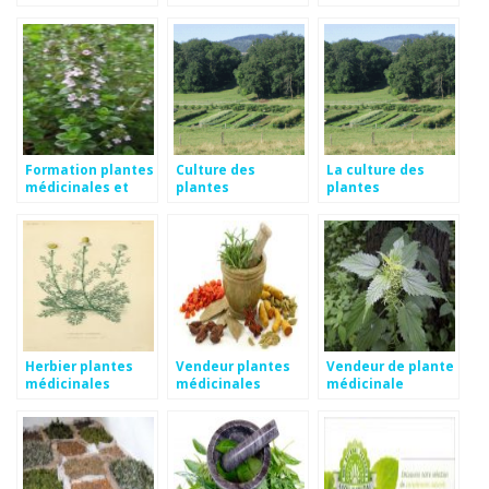
en ligne
médicinales
médicinales
Formation plantes
Culture des
La culture des
médicinales et
plantes
plantes
aromatiques
aromatiques et
aromatiques et
médicinales
médicinales en bio
Herbier plantes
Vendeur plantes
Vendeur de plante
médicinales
médicinales
médicinale