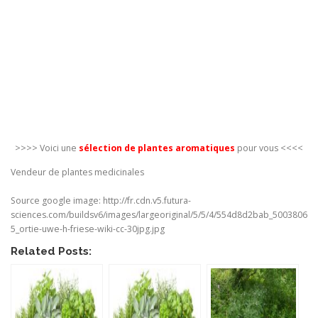
>>>> Voici une
sélection de plantes aromatiques
pour vous <<<<
Vendeur de plantes medicinales
Source google image: http://fr.cdn.v5.futura-
sciences.com/buildsv6/images/largeoriginal/5/5/4/554d8d2bab_5003806
5_ortie-uwe-h-friese-wiki-cc-30jpg.jpg
Related Posts: