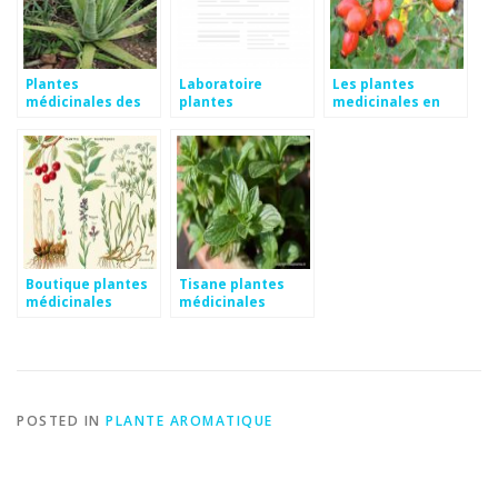
Plantes
Laboratoire
Les plantes
médicinales des
plantes
medicinales en
antilles
médicinales
arabe
Boutique plantes
Tisane plantes
médicinales
médicinales
POSTED IN
PLANTE AROMATIQUE