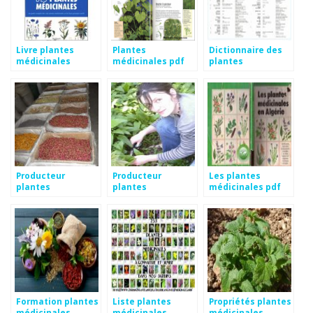
Livre plantes
Plantes
Dictionnaire des
médicinales
médicinales pdf
plantes
médicinales
Producteur
Producteur
Les plantes
plantes
plantes
médicinales pdf
médicinales
médicinales bio
Formation plantes
Liste plantes
Propriétés plantes
médicinales
médicinales
médicinales